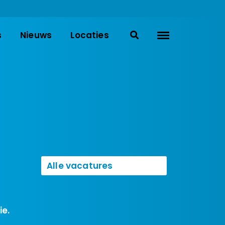
s
Nieuws
Locaties
Alle vacatures
Management/Staf
Straathoekwerk
Wonen
ie.