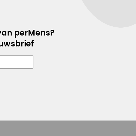
n van perMens?
euwsbrief