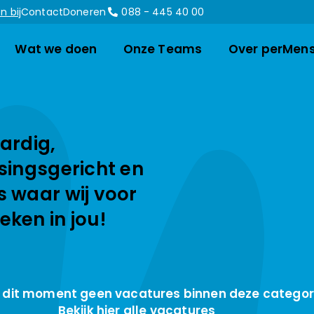
n bij
Contact
Doneren
088 - 445 40 00
Wat we doen
Onze Teams
Over perMen
ardig,
singsgericht en
s waar wij voor
eken in jou!
op dit moment geen vacatures binnen deze categor
Bekijk hier alle vacatures