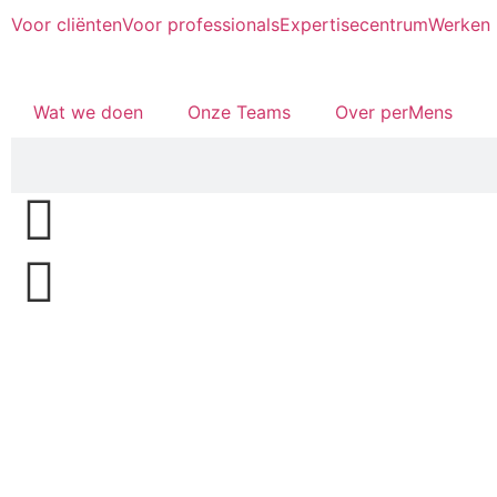
Voor cliënten
Voor professionals
Expertisecentrum
Werken 
Wat we doen
Onze Teams
Over perMens