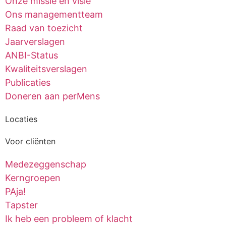
Onze missie en visie
Ons management­team
Raad van toezicht
Jaarverslagen
ANBI-Status
Kwaliteitsverslagen
Publicaties
Doneren aan perMens
Locaties
Voor cliënten
Medezeggen­schap
Kerngroepen
PAja!
Tapster
Ik heb een probleem of klacht