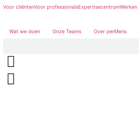
Voor cliënten
Voor professionals
Expertisecentrum
Werken 
Wat we doen
Onze Teams
Over perMens