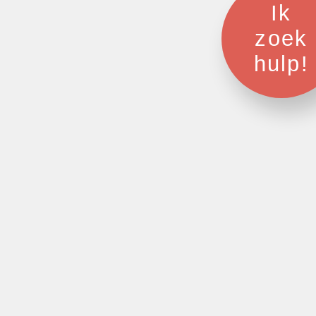
Ik
zoek
hulp!