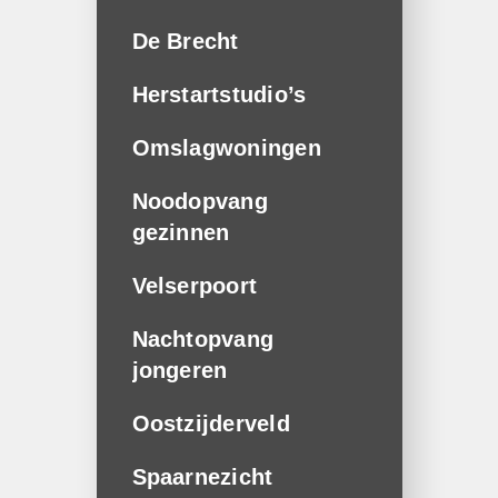
De Brecht
Herstart­studio’s
Omslag­woningen
Noodopvang
gezinnen
Velserpoort
Nachtopvang
jongeren
Oostzijderveld
Spaarnezicht