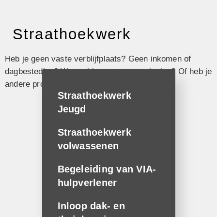
Straathoek­werk
Heb je geen vaste verblijfplaats? Geen inkomen of
dagbesteding? Worstel je met een verslaving? Of heb je
andere problemen? Wij zijn er voor je.
Straathoek­werk
Jeugd
Straathoek­werk
volwassenen
Begeleiding van VIA-
hulpverlener
Inloop dak- en