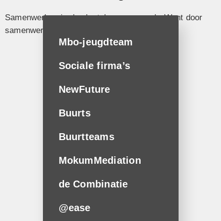
Samenwerken is de sleutel van ons werk. Want door
samenwerking boeken we resultaten.
Mbo-jeugdteam
Sociale firma’s
NewFuture
Buurts
Buurtteams
MokumMediation
de Combinatie
@ease