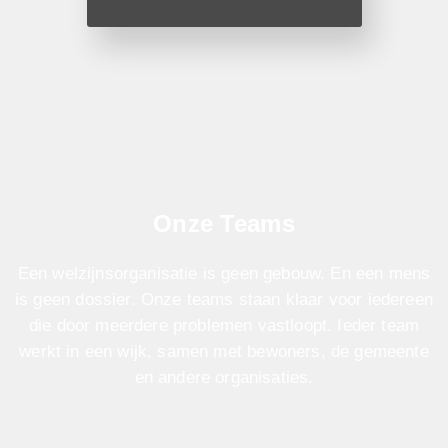
Onze Teams
Een welzijnsorganisatie is geen gebouw. En een mens
is geen dossier. Onze teams staan klaar voor iedereen
die door meerdere problemen vastloopt. Ieder team
werkt in een wijk, samen met bewoners, de gemeente
en andere organisaties.
Een team bestaat uit straathoekwerkers, VIA-coaches,