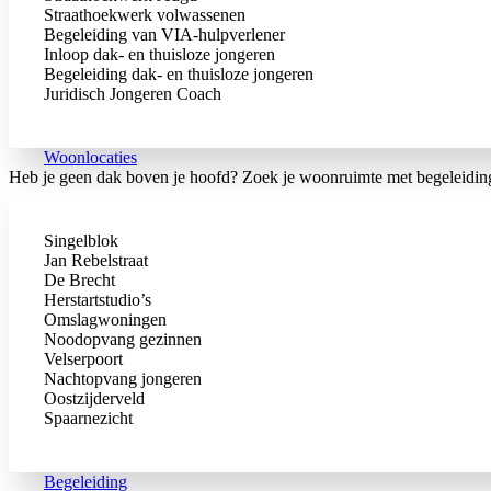
Straathoek­werk volwassenen
Begeleiding van VIA-hulpverlener
Inloop dak- en thuisloze jongeren
Begeleiding dak- en thuisloze jongeren
Juridisch Jongeren Coach
Woonlocaties
Heb je geen dak boven je hoofd? Zoek je woonruimte met begeleiding
Singelblok
Jan Rebelstraat
De Brecht
Herstart­studio’s
Omslag­woningen
Noodopvang gezinnen
Velserpoort
Nachtopvang jongeren
Oostzijderveld
Spaarnezicht
Begeleiding