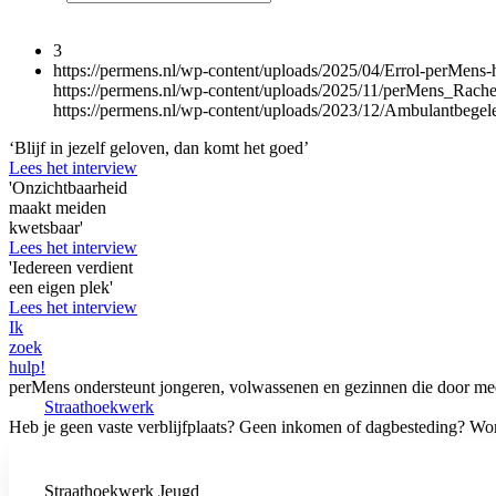
3
https://permens.nl/wp-content/uploads/2025/04/Errol-perMens-
https://permens.nl/wp-content/uploads/2025/11/perMens_Rache
https://permens.nl/wp-content/uploads/2023/12/Ambulantbege
‘Blijf in jezelf geloven, dan komt het goed’
Lees het interview
'Onzichtbaarheid
maakt meiden
kwetsbaar'
Lees het interview
'Iedereen verdient
een eigen plek'
Lees het interview
Ik
zoek
hulp!
perMens ondersteunt jongeren, volwassenen en gezinnen die door meer
Straathoek­werk
Heb je geen vaste verblijfplaats? Geen inkomen of dagbesteding? Wors
Straathoek­werk Jeugd