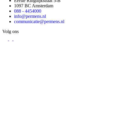
Eerste Ringdijkstraat 5-B
1097 BC Amsterdam
088 - 4454000
info@permens.nl
communicatie@permens.nl
Volg ons